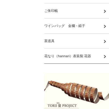
ご朱印帳
ワインバッグ 金襴・緞子
茶道具
花なり（hannari）表装裂 花器