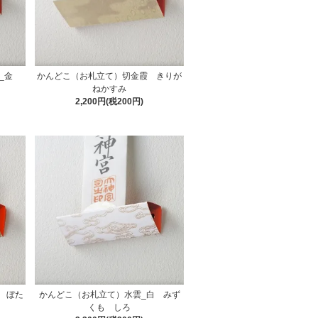
かんどこ（お札立て）切金霞 きりが
_金
ねかすみ
2,200円(税200円)
 ぼた
かんどこ（お札立て）水雲_白 みず
くも しろ