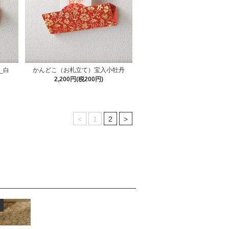
_白
かんどこ（お札立て）宝入小牡丹
2,200円(税200円)
<
1
2
>