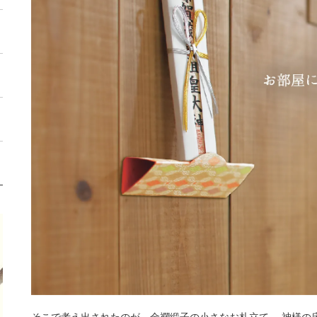
そこで考え出されたのが、金襴緞子の小さなお札立て。 神様の