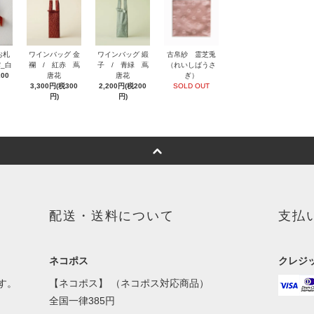
お札
ワインバッグ 金
ワインバッグ 緞
古帛紗 霊芝兎
_白
襴 / 紅赤 蔦
子 / 青緑 蔦
（れいしばうさ
200
唐花
唐花
ぎ）
3,300円(税300
2,200円(税200
SOLD OUT
円)
円)
配送・送料について
支払
ネコポス
クレジ
す。
【ネコポス】 （ネコポス対応商品）
全国一律385円