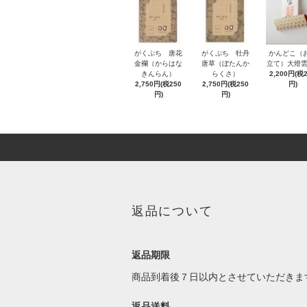
がくぷち 唐花
がくぷち 牡丹
かんどこ（
金襴（からはな
唐草（ぼたんか
立て）大燈雲
きんらん）
らくさ）
2,200円(税
2,750円(税250
2,750円(税250
円)
円)
円)
返品について
返品期限
商品到着後７日以内とさせていただきま
返品送料