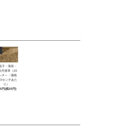
緞子・薄茶・
牡丹唐草（20
ンチ～・価格
10センチあた
り）
85円(税35円)