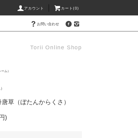
アカウント
カート(0)
お問い合わせ
Torii Online Shop
レーム）
ム）
丹唐草（ぼたんからくさ）
円)