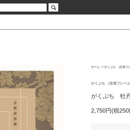
ホーム
>
がくぷち (文様フ
がくぷち (文様フレー
がくぷち 牡
2,750円(税250