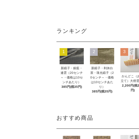
ランキング
1
2
3
新緞子・銀藍・
新緞子・利休白
連雲（20センチ
茶・珠光緞子（2
かんどこ（
～・価格は10セ
0センチ～・価格
立て）大燈雲
ンチあたり）
は10センチあた
2,200円(税
385円(税35円)
り）
円)
385円(税35円)
おすすめ商品