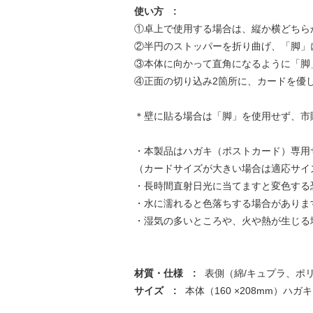
使い方
:
①卓上で使用する場合は、縦か横どちら
②半円のストッパーを折り曲げ、「脚」
③本体に向かって直角になるように「脚
④正面の切り込み2箇所に、カードを優
＊壁に貼る場合は「脚」を使用せず、市
・本製品はハガキ（ポストカード）専用
（カードサイズが大きい場合は適応サイ
・長時間直射日光に当てますと変色する
・水に濡れると色落ちする場合がありま
・湿気の多いところや、火や熱が生じる
材質・仕様
:
表側（綿/キュプラ、ポ
サイズ
:
本体（160 ×208mm）ハガキ（1