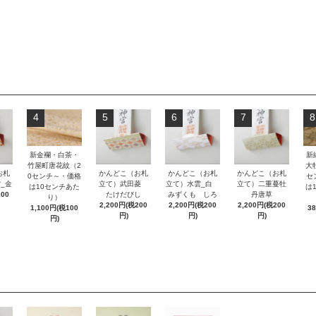
4
5
6
7
8
新金襴・白茶・
新
竹屋町唐花紋（2
大
お札
かんどこ（お札
かんどこ（お札
かんどこ（お札
0センチ～・価格
セ
_金
立て）武田菱
立て）水雲_白
立て）二重蔓牡
は10センチあた
は
200
たけだびし
みずくも しろ
丹唐草
り）
2,200円(税200
2,200円(税200
2,200円(税200
1,100円(税100
3
円)
円)
円)
円)