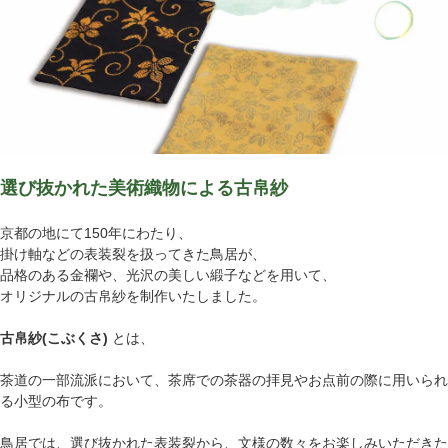
選び抜かれた美術織物による古帛紗
京都の地にて150年にわたり、
掛け軸などの表装裂を扱ってきた鳥居が、
品格のある金襴や、光沢の美しい緞子などを用いて、
オリジナルの古帛紗を制作いたしました。
古帛紗(こぶくさ)
とは、
茶道の一部流派において、茶席での茶器の拝見やお点前の際に用いられ
る小型の布です。
鳥居では、選び抜かれた表装裂から、文様の数々をお楽しみいただきた