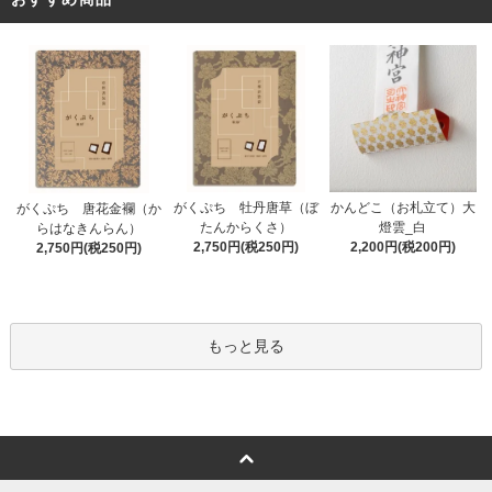
がくぷち 牡丹唐草（ぼ
かんどこ（お札立て）大
がくぷち 唐花金襴（か
たんからくさ）
燈雲_白
らはなきんらん）
2,750円(税250円)
2,200円(税200円)
2,750円(税250円)
もっと見る