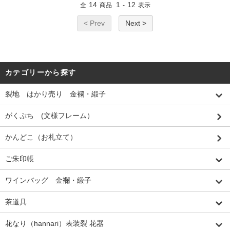
14
1
12
全
商品
-
表示
< Prev
Next >
カテゴリーから探す
裂地 はかり売り 金襴・緞子
がくぷち (文様フレーム）
かんどこ（お札立て）
ご朱印帳
ワインバッグ 金襴・緞子
茶道具
花なり（hannari）表装裂 花器