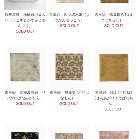
数奇屋袋 横筋霞地紋入
古帛紗 四ツ環木瓜（よ
古帛紗 松葉散らし(ま
り（よこすじがすみじも
つかんもっこう）
つばちらし）
んいり）
SOLD OUT
SOLD OUT
SOLD OUT
古帛紗 青海波波頭（せ
古帛紗 飛花文 (とびは
古帛紗 線上り洋花紋
いがいはなみがしら）
なもん）
(せんあがりようばなも
SOLD OUT
SOLD OUT
ん）
SOLD OUT