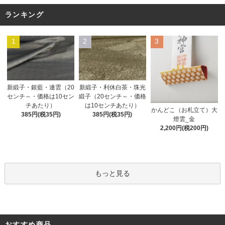
ランキング
1
2
3
新緞子・銀藍・連雲（20
新緞子・利休白茶・珠光
センチ～・価格は10セン
緞子（20センチ～・価格
チあたり）
は10センチあたり）
かんどこ（お札立て）大
385円(税35円)
385円(税35円)
燈雲_金
2,200円(税200円)
もっと見る
おすすめ商品