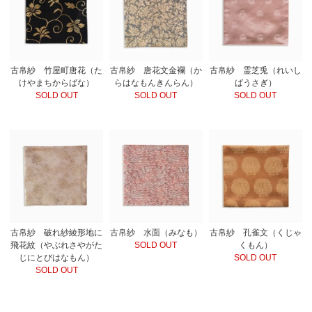
古帛紗 竹屋町唐花（た
古帛紗 唐花文金襴（か
古帛紗 霊芝兎（れいし
けやまちからばな）
らはなもんきんらん）
ばうさぎ）
SOLD OUT
SOLD OUT
SOLD OUT
古帛紗 破れ紗綾形地に
古帛紗 水面（みなも）
古帛紗 孔雀文（くじゃ
飛花紋（やぶれさやがた
SOLD OUT
くもん）
じにとびはなもん）
SOLD OUT
SOLD OUT