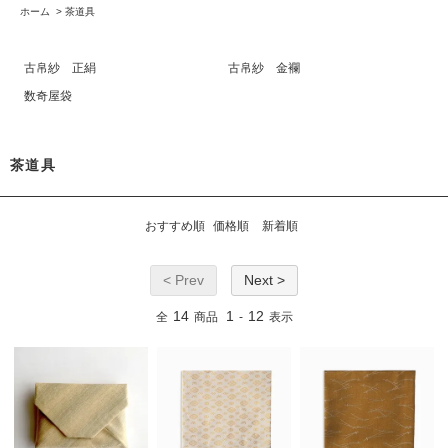
ホーム
>
茶道具
古帛紗 正絹
古帛紗 金襴
数奇屋袋
茶道具
おすすめ順
価格順
新着順
< Prev
Next >
14
1
12
全
商品
-
表示