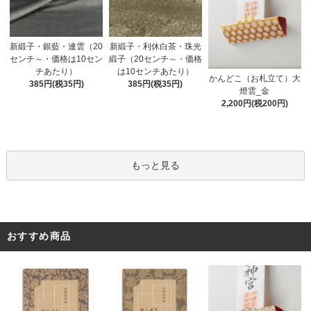
新緞子・銀藍・連雲（20
新緞子・利休白茶・珠光
センチ～・価格は10セン
緞子（20センチ～・価格
チあたり）
は10センチあたり）
かんどこ（お札立て）大
385円(税35円)
385円(税35円)
燈雲_金
2,200円(税200円)
もっと見る
おすすめ商品