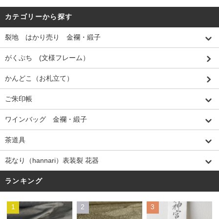
カテゴリーから探す
裂地 はかり売り 金襴・緞子
がくぷち (文様フレーム）
かんどこ（お札立て）
ご朱印帳
ワインバッグ 金襴・緞子
茶道具
花なり（hannari）表装裂 花器
ランキング
1
2
3