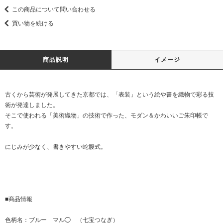
この商品について問い合わせる
買い物を続ける
商品説明
イメージ
古くから芸術が発展してきた京都では、「表装」という絵や書を織物で彩る技
術が発達しました。
そこで使われる「美術織物」の技術で作った、モダン＆かわいいご朱印帳で
す。
にじみが少なく、書きやすい蛇腹式。
■商品情報
色柄名：ブルー マル◯ （七宝つなぎ）