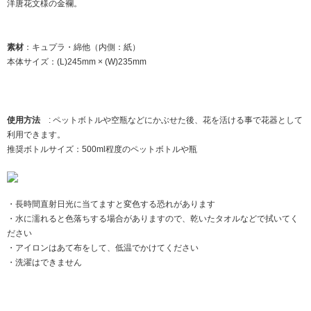
洋唐花文様の金襴。
素材
：キュプラ・綿他（内側：紙）
本体サイズ：(L)245mm × (W)235mm
使用方法
: ペットボトルや空瓶などにかぶせた後、花を活ける事で花器として
利用できます。
推奨ボトルサイズ：500ml程度のペットボトルや瓶
・長時間直射日光に当てますと変色する恐れがあります
・水に濡れると色落ちする場合がありますので、乾いたタオルなどで拭いてく
ださい
・アイロンはあて布をして、低温でかけてください
・洗濯はできません