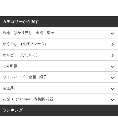
カテゴリーから探す
裂地 はかり売り 金襴・緞子
がくぷち (文様フレーム）
かんどこ（お札立て）
ご朱印帳
ワインバッグ 金襴・緞子
茶道具
花なり（hannari）表装裂 花器
ランキング