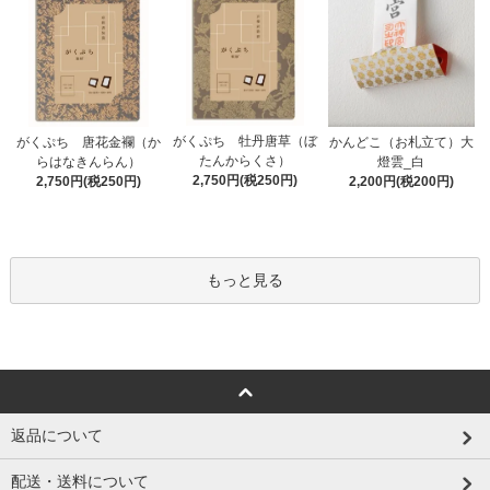
がくぷち 牡丹唐草（ぼ
かんどこ（お札立て）大
がくぷち 唐花金襴（か
たんからくさ）
燈雲_白
らはなきんらん）
2,750円(税250円)
2,200円(税200円)
2,750円(税250円)
もっと見る
返品について
配送・送料について