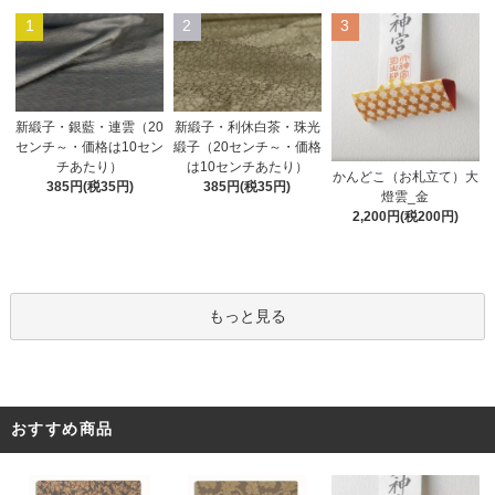
1
2
3
新緞子・銀藍・連雲（20
新緞子・利休白茶・珠光
センチ～・価格は10セン
緞子（20センチ～・価格
チあたり）
は10センチあたり）
かんどこ（お札立て）大
385円(税35円)
385円(税35円)
燈雲_金
2,200円(税200円)
もっと見る
おすすめ商品