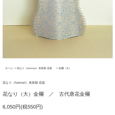
ホーム
>
花なり（hannari）表装裂 花器
>
金襴（大）
花なり（hannari）表装裂 花器
花なり（大）金襴 ／ 古代唐花金襴
6,050円(税550円)