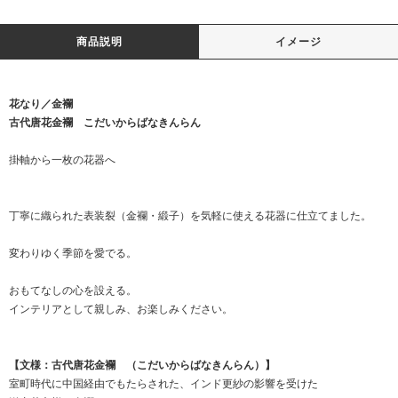
商品説明
イメージ
花なり／金襴
古代唐花金襴 こだいからばなきんらん
掛軸から一枚の花器へ
丁寧に織られた表装裂（金襴・緞子）を気軽に使える花器に仕立てました。
変わりゆく季節を愛でる。
おもてなしの心を設える。
インテリアとして親しみ、お楽しみください。
【文様：古代唐花金襴 （こだいからばなきんらん）】
室町時代に中国経由でもたらされた、インド更紗の影響を受けた