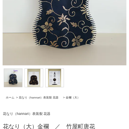
ホーム
>
花なり（hannari）表装裂 花器
>
金襴（大）
花なり（hannari）表装裂 花器
花なり（大）金襴 ／ 竹屋町唐花