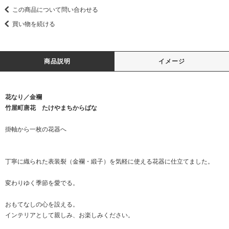
この商品について問い合わせる
買い物を続ける
商品説明
イメージ
花なり／金襴
竹屋町唐花 たけやまちからばな
掛軸から一枚の花器へ
丁寧に織られた表装裂（金襴・緞子）を気軽に使える花器に仕立てました。
変わりゆく季節を愛でる。
おもてなしの心を設える。
インテリアとして親しみ、お楽しみください。