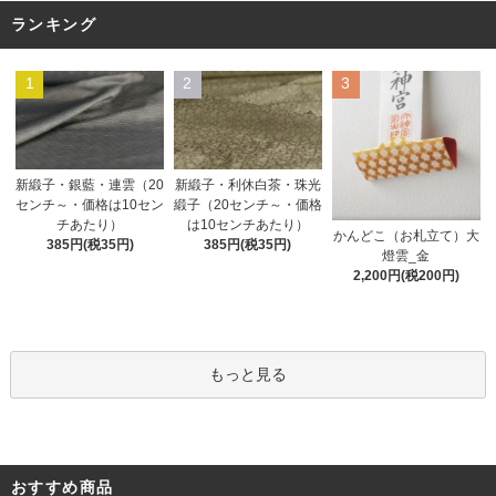
ランキング
1
2
3
新緞子・銀藍・連雲（20
新緞子・利休白茶・珠光
センチ～・価格は10セン
緞子（20センチ～・価格
チあたり）
は10センチあたり）
かんどこ（お札立て）大
385円(税35円)
385円(税35円)
燈雲_金
2,200円(税200円)
もっと見る
おすすめ商品