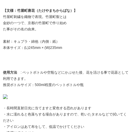
【文様：竹屋町唐花（たけやまちからばな）】
竹屋町刺繍を織物で表現。竹屋町裂とは
金紗の一つで、京都の竹屋町で作り始め
た事がその名の由来。
素材：キュプラ・綿他（内側：紙）
本体サイズ：(L)245mm × (W)235mm
使用方法
: ペットボトルや空瓶などにかぶせた後、花を活ける事で花器として
利用できます。
推奨ボトルサイズ：500ml程度のペットボトルや瓶
・長時間直射日光に当てますと変色する恐れがあります
・水に濡れると色落ちする場合がありますので、乾いたタオルなどで拭いてく
ださい
・アイロンはあて布をして、低温でかけてください