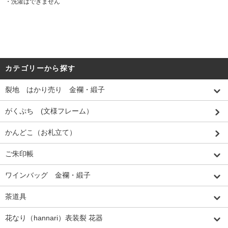
・洗濯はできません
カテゴリーから探す
裂地 はかり売り 金襴・緞子
がくぷち (文様フレーム）
かんどこ（お札立て）
ご朱印帳
ワインバッグ 金襴・緞子
茶道具
花なり（hannari）表装裂 花器