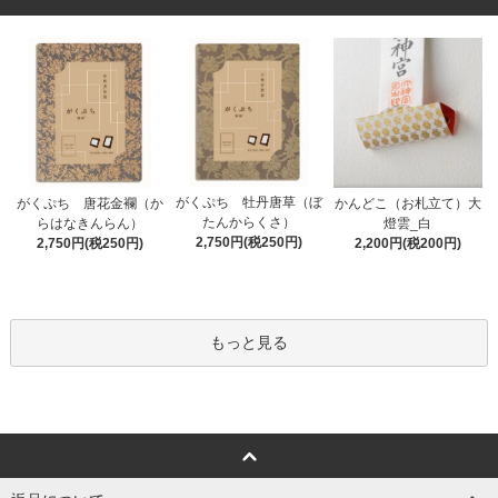
がくぷち 牡丹唐草（ぼ
かんどこ（お札立て）大
がくぷち 唐花金襴（か
たんからくさ）
燈雲_白
らはなきんらん）
2,750円(税250円)
2,200円(税200円)
2,750円(税250円)
もっと見る