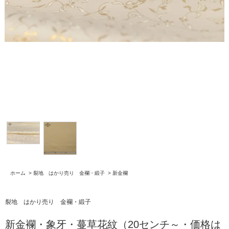
ホーム
>
裂地 はかり売り 金襴・緞子
>
新金襴
裂地 はかり売り 金襴・緞子
新金襴・象牙・蔓草花紋（20センチ～・価格は