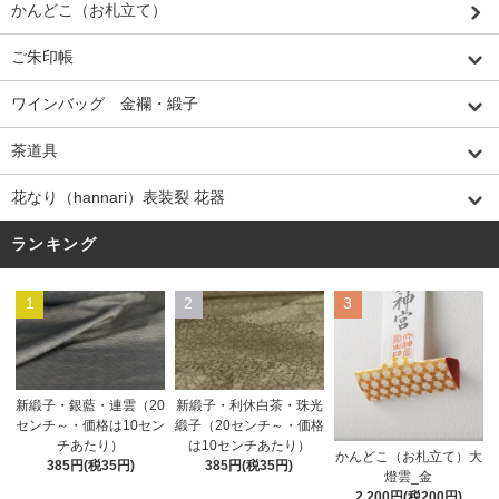
かんどこ（お札立て）
ご朱印帳
ワインバッグ 金襴・緞子
茶道具
花なり（hannari）表装裂 花器
ランキング
1
2
3
新緞子・銀藍・連雲（20
新緞子・利休白茶・珠光
センチ～・価格は10セン
緞子（20センチ～・価格
チあたり）
は10センチあたり）
かんどこ（お札立て）大
385円(税35円)
385円(税35円)
燈雲_金
2,200円(税200円)