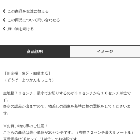
この商品を友達に教える
この商品について問い合わせる
買い物を続ける
商品説明
イメージ
【新金襴・象牙・四環木瓜】
（ぞうげ・よつかんもっこう）
生地幅７２センチ、最小でお切りするのが３０センチから１０センチ単位で
す。
多少の誤差が出ますので、物差しの画像を基準に柄の選択をしてくださいま
せ。
※お買い物の際のご注意！
こちらの商品は最小単位が20センチです。（布幅７２センチ最大９メートル）
表示価格は10センチ（1単位）のお値段です。