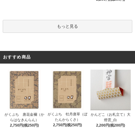
もっと見る
おすすめ商品
がくぷち 牡丹唐草（ぼ
かんどこ（お札立て）大
がくぷち 唐花金襴（か
たんからくさ）
燈雲_白
らはなきんらん）
2,750円(税250円)
2,200円(税200円)
2,750円(税250円)