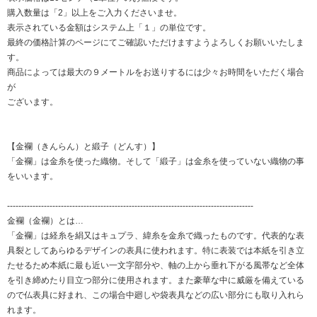
購入数量は「2」以上をご入力くださいませ。
表示されている金額はシステム上「１」の単位です。
最終の価格計算のページにてご確認いただけますようよろしくお願いいたしま
す。
商品によっては最大の９メートルをお送りするには少々お時間をいただく場合
が
ございます。
【金襴（きんらん）と緞子（どんす）】
「金襴」は金糸を使った織物。そして「緞子」は金糸を使っていない織物の事
をいいます。
---------------------------------------------------------------------------------------
金襴（金襴）とは…
「金襴」は経糸を絹又はキュプラ、緯糸を金糸で織ったものです。代表的な表
具裂としてあらゆるデザインの表具に使われます。特に表装では本紙を引き立
たせるため本紙に最も近い一文字部分や、軸の上から垂れ下がる風帯など全体
を引き締めたり目立つ部分に使用されます。また豪華な中に威厳を備えている
ので仏表具に好まれ、この場合中廻しや袋表具などの広い部分にも取り入れら
れます。