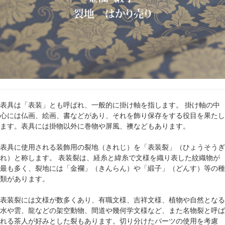
表具は「表装」とも呼ばれ、一般的に掛け軸を指します。 掛け軸の中
心には仏画、絵画、書などがあり、それを飾り保存をする役目を果たし
ます。表具には掛物以外に巻物や屏風、襖などもあります。
表具に使用される装飾用の裂地（きれじ）を「表装裂」（ひょうそうぎ
れ）と称します。 表装裂は、経糸と緯糸で文様を織り表した紋織物が
最も多く、裂地には「金襴」（きんらん）や「緞子」（どんす）等の種
類があります。
表装裂には文様が数多くあり、有職文様、吉祥文様、植物や自然となる
水や雲、龍などの架空動物、間道や幾何学文様など、また名物裂と呼ば
れる茶人が好みとした裂もあります。切り分けたパーツの使用を考慮