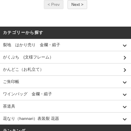
< Prev
Next >
カテゴリーから探す
裂地 はかり売り 金襴・緞子
がくぷち (文様フレーム）
かんどこ（お札立て）
ご朱印帳
ワインバッグ 金襴・緞子
茶道具
花なり（hannari）表装裂 花器
ランキング