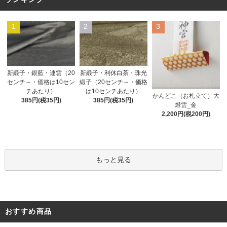
1
2
3
新緞子・銀藍・連雲（20
新緞子・利休白茶・珠光
センチ～・価格は10セン
緞子（20センチ～・価格
チあたり）
は10センチあたり）
かんどこ（お札立て）大
385円(税35円)
385円(税35円)
燈雲_金
2,200円(税200円)
もっと見る
おすすめ商品