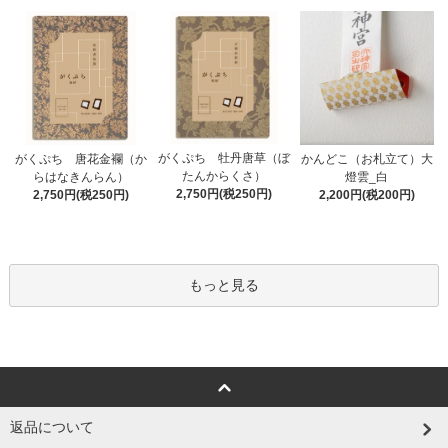
がくぷち 牡丹唐草（ぼ
かんどこ（お札立て）大
がくぷち 唐花金襴（か
たんからくさ）
燈雲_白
らはなきんらん）
2,750円(税250円)
2,200円(税200円)
2,750円(税250円)
もっと見る
返品について