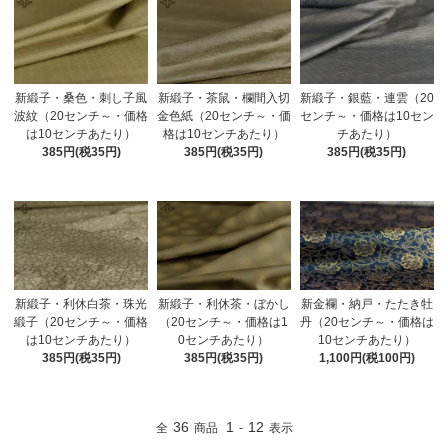
新緞子・桑色・刺し子風
新緞子・茶鼠・欄間入切
新緞子・銀藍・連雲（20
波紋（20センチ～・価格
金色紙（20センチ～・価
センチ～・価格は10セン
は10センチあたり）
格は10センチあたり）
チあたり）
385円(税35円)
385円(税35円)
385円(税35円)
新緞子・利休白茶・珠光
新緞子・利休茶・ぼかし
新金襴・納戸・たたき牡
緞子（20センチ～・価格
（20センチ～・価格は1
丹（20センチ～・価格は
は10センチあたり）
0センチあたり）
10センチあたり）
385円(税35円)
385円(税35円)
1,100円(税100円)
36
1
12
全
商品
-
表示