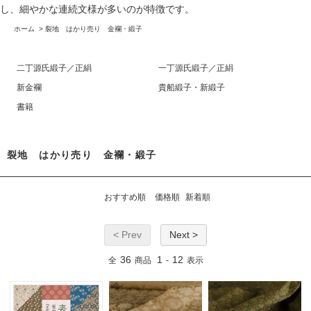
し、細やかな連続文様が多いのが特徴です。
ホーム
>
裂地 はかり売り 金襴・緞子
二丁源氏緞子／正絹
一丁源氏緞子／正絹
新金襴
貴船緞子・新緞子
書籍
裂地 はかり売り 金襴・緞子
おすすめ順
価格順
新着順
< Prev
Next >
36
1
12
全
商品
-
表示